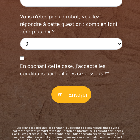
Vous n'êtes pas un robot, veuillez
répondre à cette question : combien font
zéro plus dix ?
En cochant cette case, j'accepte les
conditions particulières ci-dessous **
Envoyer
** Les données personnelles communiquées sont nécessaires aux fins de vous
contacter et sont enregistrées dans un fichier informatisé. Elles sont destinées à
SAS Buetas et ses sous-traitants dans le seul but de répondre à votre message. Les
données collectées seront communiquées aux seuls destinataires suivants: SAS
Buetas 333 Rue de Pigeon Blanc 47400 Villeton sas.buetas@orange.fr. Vous