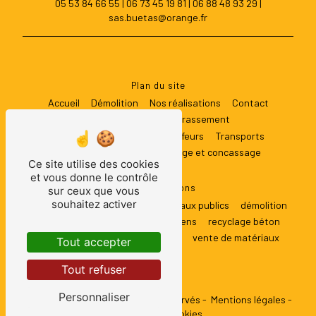
05 53 84 66 55
|
06 73 45 19 81
|
06 88 48 93 29
|
sas.buetas@orange.fr
Plan du site
Accueil
Démolition
Nos réalisations
Contact
Travaux publics
Terrassement
Location matériel avec chauffeurs
Transports
Matériaux anciens
Recyclage et concassage
Ce site utilise des cookies
et vous donne le contrôle
Nos prestations
sur ceux que vous
souhaitez activer
terrassement
transports
travaux publics
démolition
location engins
matériaux anciens
recyclage béton
recyclage gravats
concassage
vente de matériaux
Tout accepter
Tout refuser
Personnaliser
©
Vistalid
- 2026 - Tous droits réservés -
Mentions légales
-
Gestion des cookies