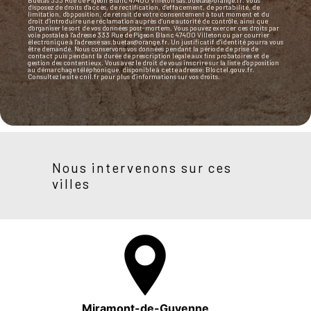
disposez de droits d’accès, de rectification, d’effacement, de portabilité, de
limitation, d’opposition, de retrait de votre consentement à tout moment et du
droit d’introduire une réclamation auprès d’une autorité de contrôle, ainsi que
d’organiser le sort de vos données post-mortem. Vous pouvez exercer ces droits par
voie postale à l'adresse 333 Rue de Pigeon Blanc 47400 Villeton ou par courrier
électronique à l'adresse sas.buetas@orange.fr. Un justificatif d'identité pourra vous
être demandé. Nous conservons vos données pendant la période de prise de
contact puis pendant la durée de prescription légale aux fins probatoires et de
gestion des contentieux. Vous avez le droit de vous inscrire sur la liste d'opposition
au démarchage téléphonique, disponible à cette adresse:
Bloctel.gouv.fr
.
Consultez le site cnil.fr pour plus d’informations sur vos droits.
Nous intervenons sur ces
villes
Miramont-de-Guyenne